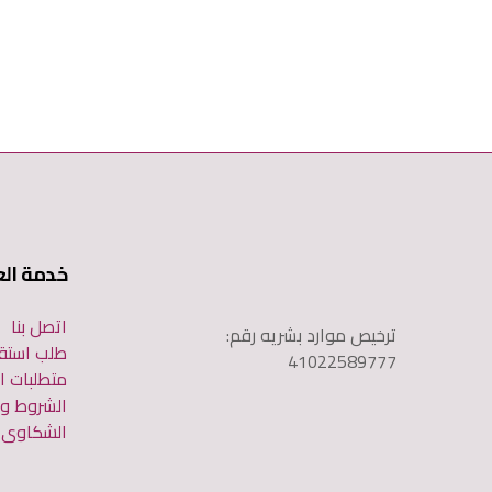
خدمة الع
اتصل بنا
ترخيص موارد بشريه رقم:
طلب استق
41022589777
متطلبات ا
الشروط وا
الشكاوى و