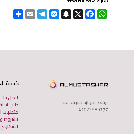
شارك هذة الصفحة:
S
E
Te
M
S
X
F
W
h
m
le
es
n
ac
h
ar
ail
gr
se
a
e
at
e
a
n
pc
b
s
m
g
h
o
A
er
at
ok
p
p
خدمة الع
اتصل بنا
ترخيص موارد بشريه رقم:
طلب استق
41022589777
متطلبات ا
الشروط وا
الشكاوى و