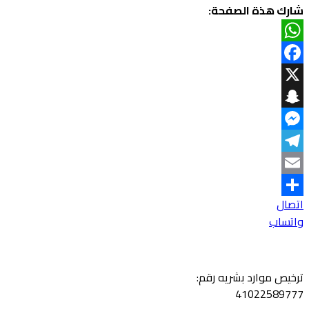
شارك هذة الصفحة:
WhatsApp
Facebook
X
Snapchat
Messenger
Telegram
Email
اتصال
Share
واتساب
ترخيص موارد بشريه رقم:
41022589777