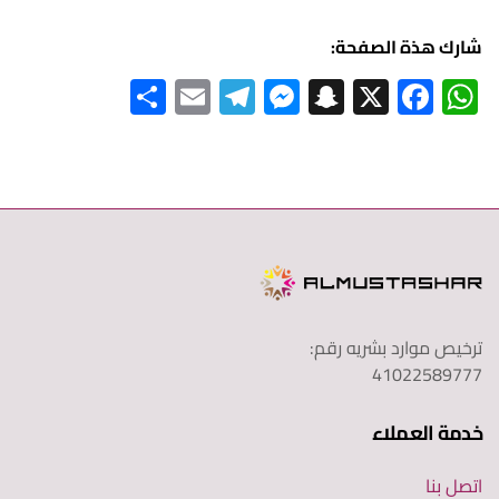
شارك هذة الصفحة:
S
E
Te
M
S
X
F
W
h
m
le
es
n
ac
h
ar
ail
gr
se
a
e
at
e
a
n
pc
b
s
m
ge
h
o
A
r
at
ok
p
p
ترخيص موارد بشريه رقم:
41022589777
خدمة العملاء
اتصل بنا